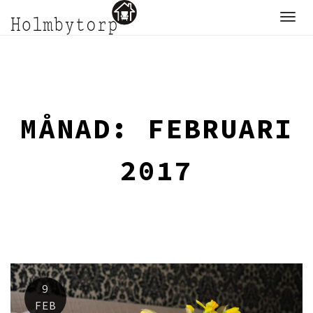
Skip
to
content
MÅNAD:
FEBRUARI
2017
9
FEB