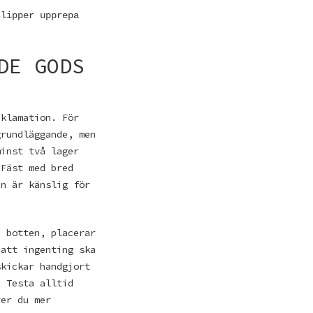
slipper upprepa
DE GODS
eklamation. För
grundläggande, men
minst två lager
 Fäst med bred
en är känslig för
i botten, placerar
 att ingenting ska
skickar handgjort
. Testa alltid
ver du mer