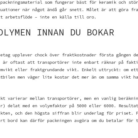
 packningsmaterial som fungerar bäst för keramik och stö
tuationer när något ändå går snett. Målet är att göra fr
tt arbetsflöde – inte en källa till oro.
OLYMEN INNAN DU BOKAR
retag upplever chock över fraktkostnader första gången d
n är oftast att transportörer inte enbart räknar på fakt
ymvikt eller fraktgrundande vikt. Enkelt uttryckt: om et
stbilen men väger lite kostar det mer än om samma vikt h
ikt varierar mellan transportörer, men en vanlig beräkni
er) delat med en volymfaktor på 5000 eller 6000. Resulta
ikten, och den högsta siffran blir underlag för priset. 
art bord kan därför packningen avgöra om du betalar för 