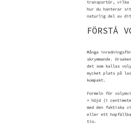
transportör, vilka
hur du hanterar si
naturlig del av di
FÖRSTÅ V
Många inredningsfö
skrymmande. Orsake
det som kallas vol
mycket plats på la
kompakt.
Formeln för volymv
× höjd (i centimet
med den faktiska v
eller ett hopfällb
tio.