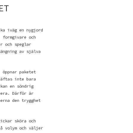
ET
cka iväg en nygjord
a formgivare och
ur och speglar
längning av själva
n öppnar paketet
räftas inte bara
 kan en söndrig
rera. Därför är
derna den trygghet
kickar sköra och
på volym och väljer