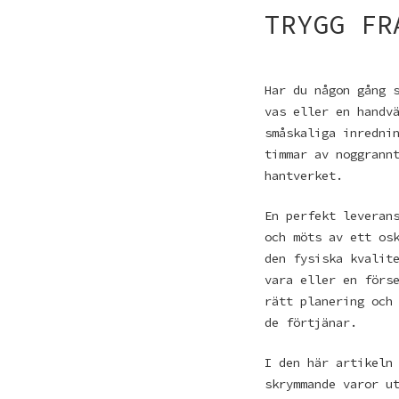
TRYGG FR
Har du någon gång 
vas eller en handv
småskaliga inredni
timmar av noggrann
hantverket.
En perfekt leveran
och möts av ett os
den fysiska kvalit
vara eller en förs
rätt planering och
de förtjänar.
I den här artikeln
skrymmande varor u