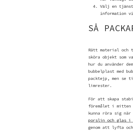
Välj en tjäns
information v
SÅ PACKA
Rätt material och 
sköra objekt som v
hur du använder de
bubbelplast med bu
packtejp, men se t
limrester.
För att skapa stab
föremålet i mitten
kunna röra sig när
porslin och glas i
genom att lyfta oc