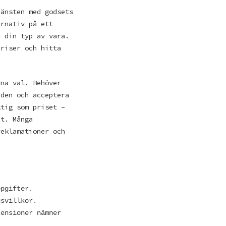
jänsten med godsets
ernativ på ett
t din typ av vara.
riser och hitta
tna val. Behöver
aden och acceptera
ktig som priset –
et. Många
reklamationer och
ppgifter.
gsvillkor.
censioner nämner