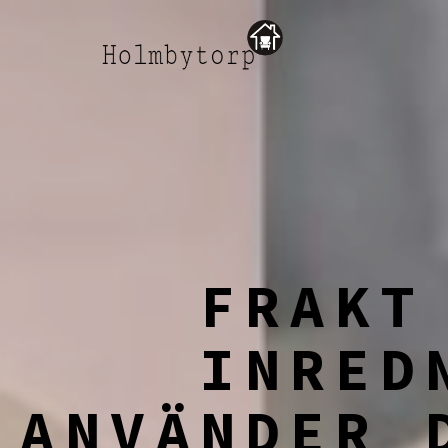
Skip
to
content
FRAKT
INRED
ANVÄNDER 