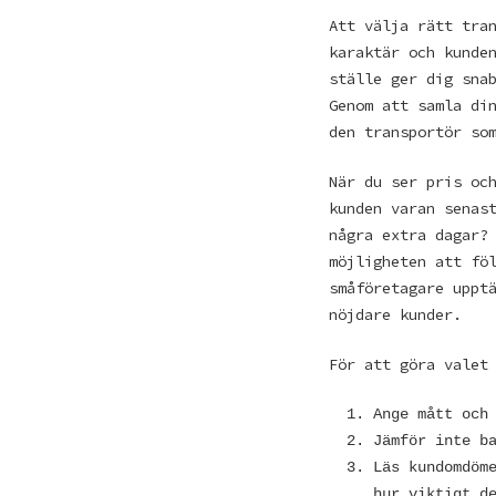
Att välja rätt tra
karaktär och kunde
ställe ger dig sna
Genom att samla di
den transportör so
När du ser pris oc
kunden varan senas
några extra dagar?
möjligheten att fö
småföretagare uppt
nöjdare kunder.
För att göra valet
Ange mått och
Jämför inte b
Läs kundomdöm
hur viktigt d