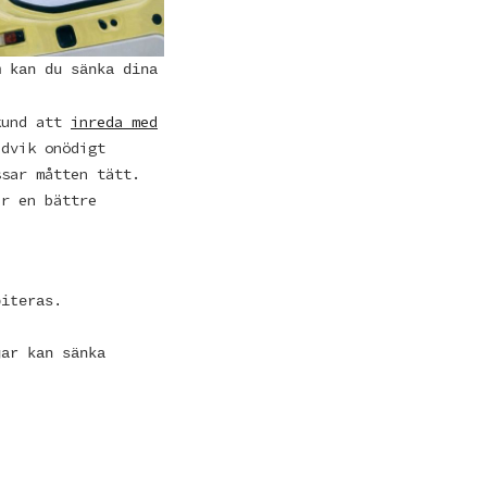
m kan du sänka dina
 kund att
inreda med
ndvik onödigt
ssar måtten tätt.
år en bättre
biteras.
gar kan sänka