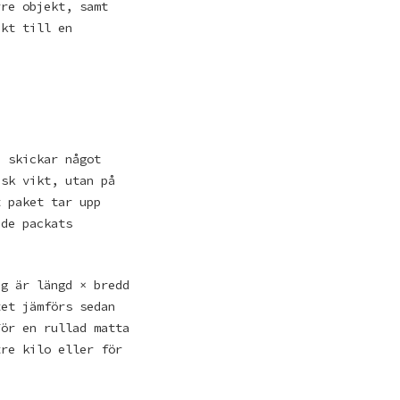
rre objekt, samt
akt till en
e skickar något
isk vikt, utan på
t paket tar upp
ade packats
ng är längd × bredd
tet jämförs sedan
För en rullad matta
tre kilo eller för