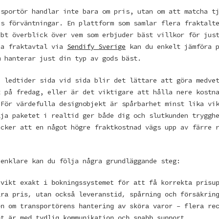
nsportör handlar inte bara om pris, utan om att matcha t
ns förväntningar. En plattform som samlar flera fraktalt
bbt överblick över vem som erbjuder bäst villkor för jus
na fraktavtal via
Sendify Sverige
kan du enkelt jämföra p
m hanterar just din typ av gods bäst.
h ledtider sida vid sida blir det lättare att göra medve
t på fredag, eller är det viktigare att hålla nere kostn
 För värdefulla designobjekt är spårbarhet minst lika vi
lja paketet i realtid ger både dig och slutkunden tryggh
äcker att en något högre fraktkostnad vägs upp av färre 
 enklare kan du följa några grundläggande steg:
 vikt exakt i bokningssystemet för att få korrekta prisu
ara pris, utan också leveranstid, spårning och försäkrin
en om transportörens hantering av sköra varor – flera re
et är med tydlig kommunikation och snabb support.