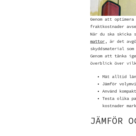
Genom att optimera
fraktkostnader avs
När du ska skicka 
mattor
, är det avg
skyddsmaterial som
Genom att tänka ig
överblick över vil
Mät alltid lä
Jämför volymv
Använd kompak
Testa olika p
kostnader mar
JÄMFÖR O