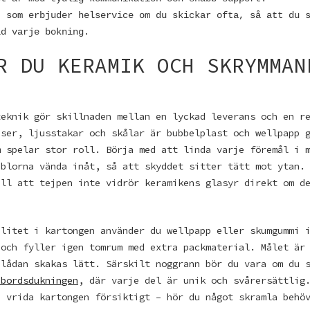
t som erbjuder helservice om du skickar ofta, så att du 
id varje bokning.
R DU KERAMIK OCH SKRYMMAN
teknik gör skillnaden mellan en lyckad leverans och en r
aser, ljusstakar och skålar är bubbelplast och wellpapp 
m spelar stor roll. Börja med att linda varje föremål i 
bblorna vända inåt, så att skyddet sitter tätt mot ytan.
ill att tejpen inte vidrör keramikens glasyr direkt om d
ilitet i kartongen använder du wellpapp eller skumgummi 
 och fyller igen tomrum med extra packmaterial. Målet är
 lådan skakas lätt. Särskilt noggrann bör du vara om du 
 bordsdukningen
, där varje del är unik och svårersättlig
h vrida kartongen försiktigt – hör du något skramla behö