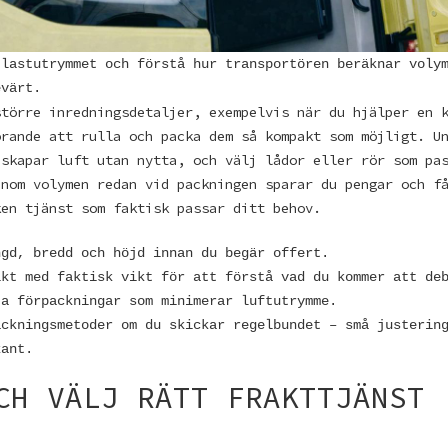
 lastutrymmet och förstå hur transportören beräknar voly
evärt.
större inredningsdetaljer, exempelvis när du hjälper en
örande att rulla och packa dem så kompakt som möjligt. U
 skapar luft utan nytta, och välj lådor eller rör som pa
enom volymen redan vid packningen sparar du pengar och f
ken tjänst som faktisk passar ditt behov.
ngd, bredd och höjd innan du begär offert.
ikt med faktisk vikt för att förstå vad du kommer att de
ta förpackningar som minimerar luftutrymme.
ackningsmetoder om du skickar regelbundet – små justerin
kant.
CH VÄLJ RÄTT FRAKTTJÄNST