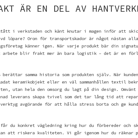
AKT ÄR EN DEL AV HANTVERK
stått i verkstaden och känt knutar i magen inför att ski
ävd löpare? Oron för transportskador är något nästan all
ngsföretag känner igen. När varje produkt bär din signat
t arbete blir frakt mer än bara logistik – det är en för
s berättar samma historia som produkten själv. När kunde
kadat keramikobjekt eller en väl sammanhållen textil bek
eten, utan hela den omsorg du lagt på din design. Omvänt
enad leverans skapa tvivel som det tar lång tid att repa
 verktyg avgörande för att hålla stress borta och ge kun
 får du konkret vägledning kring hur du förbereder och s
tan att riskera kvaliteten. Vi går igenom hur du räknar 