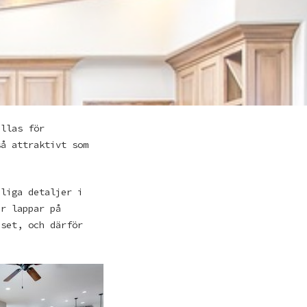
allas för
så attraktivt som
nliga detaljer i
er lappar på
uset, och därför