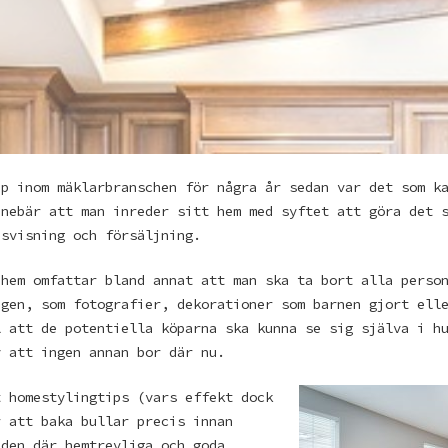
pp inom mäklarbranschen för några år sedan var det som k
nnebär att man inreder sitt hem med syftet att göra det 
usvisning och försäljning.
 hem omfattar bland annat att man ska ta bort alla perso
ngen, som fotografier, dekorationer som barnen gjort ell
l att de potentiella köparna ska kunna se sig själva i h
v att ingen annan bor där nu.
t homestylingtips (vars effekt dock
r att baka bullar precis innan
 den där hemtrevliga och goda