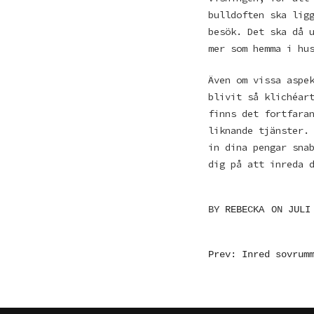
bulldoften ska lig
besök. Det ska då 
mer som hemma i hu
Även om vissa aspe
blivit så klichéar
finns det fortfara
liknande tjänster.
in dina pengar sna
dig på att inreda 
BY
REBECKA
ON
JULI
INLÄGGSN
Prev: Inred sovrum