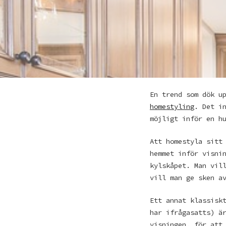
En trend som dök u
homestyling
. Det i
möjligt inför en h
Att homestyla sitt
hemmet inför visni
kylskåpet. Man vil
vill man ge sken a
Ett annat klassisk
har ifrågasatts) ä
visningen, för att