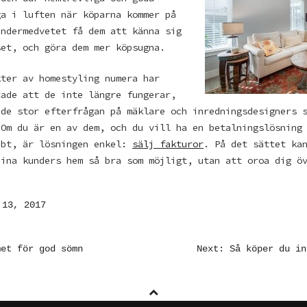
ga i luften när köparna kommer på
undermedvetet få dem att känna sig
set, och göra dem mer köpsugna.
kter av homestyling numera har
tade att de inte längre fungerar,
nde stor efterfrågan på mäklare och inredningsdesigners 
 Om du är en av dem, och du vill ha en betalningslösning
bbt, är lösningen enkel:
sälj fakturor
. På det sättet ka
dina kunders hem så bra som möjligt, utan att oroa dig ö
 13, 2017
AVIGERING
met för god sömn
Next: Så köper du in