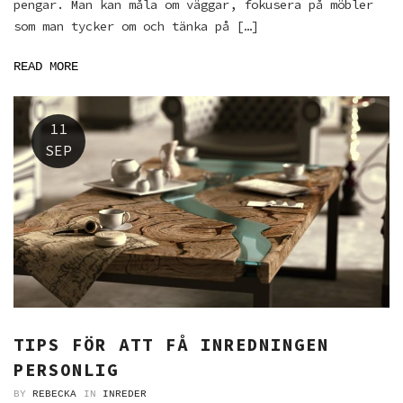
pengar. Man kan måla om väggar, fokusera på möbler
som man tycker om och tänka på […]
READ MORE
11
SEP
TIPS FÖR ATT FÅ INREDNINGEN
PERSONLIG
BY
REBECKA
IN
INREDER