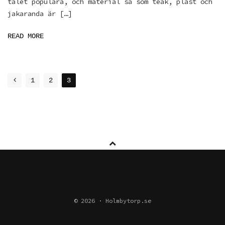
talet populära, och material så som teak, plast och
jakaranda är […]
READ MORE
POSTS
1
2
3
NAVIGATION
© 2026 · Holmbytorp.se