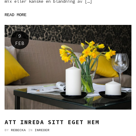
mix eller kanske en blandning av […]
READ MORE
9
FEB
ATT INREDA SITT EGET HEM
BY
REBECKA
IN
INREDER